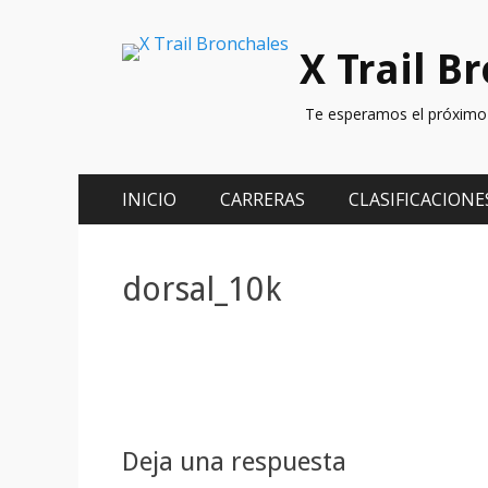
X Trail B
Te esperamos el próximo 
Menú
Saltar
INICIO
CARRERAS
CLASIFICACIONE
al
principal
contenido
dorsal_10k
Deja una respuesta