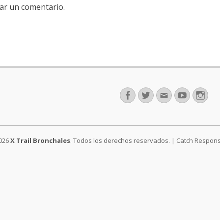
ar un comentario.
Facebook
Twitter
Correo
Youtube
Ins
electrónico
2026
X Trail Bronchales
. Todos los derechos reservados. | Catch Respon