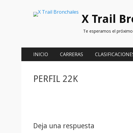
X Trail B
Te esperamos el próximo 
Menú
Saltar
INICIO
CARRERAS
CLASIFICACIONE
al
principal
contenido
PERFIL 22K
Deja una respuesta