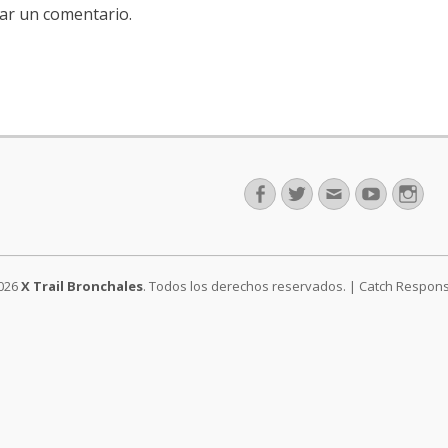
ar un comentario.
Facebook
Twitter
Correo
Youtube
Ins
electrónico
2026
X Trail Bronchales
. Todos los derechos reservados. | Catch Respon